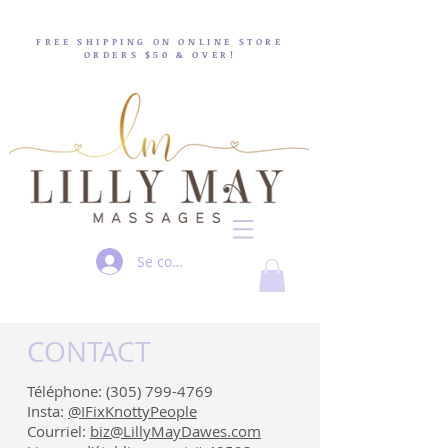
FREE SHIPPING ON ONLINE STORE
ORDERS $50 & OVER!
Se connecter
CONTACT
Téléphone:
(305) 799-4769
Insta:
@IFixKnottyPeople
Courriel:
biz@LillyMayDawes.com