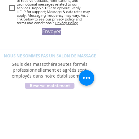
to receive updates, notifications, and
promotional messages related to our
services. Reply STOP to opt-out; Reply
HELP for support; Message & data rates may
apply; Messaging frequency may vary. Visit
link below to see our privacy policy and
terms and conditions.”
Privacy Policy
Envoyer
NOUS NE SOMMES PAS UN SALON DE MASSAGE
Seuls des massothérapeutes formés
professionnellement et agréés sont
employés dans notre établissement.
Reserve maintenant
Seuls des massothérapeutes formés
professionnellement et agréés sont employés dans
notre établissement.
Seuls des massothérapeutes formés
professionnellement et agréés sont employés dans
notre établissement.